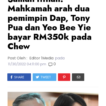
Mahkamah arah dua
pemimpin Dap, Tony
Pua dan Yeo Bee Yie
bayar RM350k pada
Chew
Post Oleh :
Editor 1Media
pada
0
11/30/2022 04:11:00 pm
SHARE
TWEET