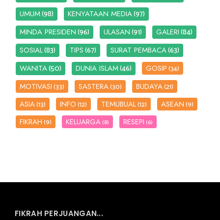
(98)
(97)
UMUM
KENYATAAN MEDIA
(96)
(91)
(84)
MINDA PRESIDEN
ULASAN
GALERI
(83)
(67)
(63)
SOSIAL
TIPS
SURAT PEMBACA
(50)
(46)
WANITA
DUNIA ISLAM
GOSIP
(34)
MOTIVASI
SASTERA
BUDAYA
(33)
(30)
(21)
ASIA
INFO
TEMUBUAL
ASEAN
(13)
(12)
(12)
(9)
FIKRAH
KELUARGA
RESEPI
(9)
(8)
(6)
FIKRAH PERJUANGAN...