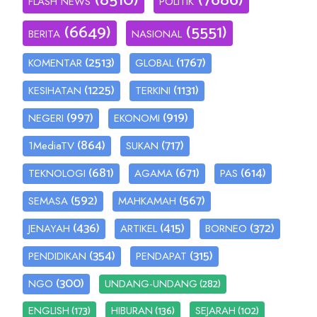
(8510)
(7686)
FLASH NEWS
POLITIK
(6649)
(5551)
BERITA
NASIONAL
(2513)
(1767)
KOMENTAR
GLOBAL
(1225)
(1131)
KESIHATAN
TERKINI
(997)
(919)
NEGERI
EKONOMI
(864)
(717)
1MediaTV
SUKAN
(681)
(671)
(614)
TEKNOLOGI
AGAMA
PAS
(592)
(567)
SEMASA
MAHKAMAH
(436)
(415)
(372)
JENAYAH
ARTIKEL
BORNEO
(354)
(315)
PENDIDIKAN
PENDAPAT
(300)
(282)
NGO
UNDANG-UNDANG
(173)
(136)
(102)
ENGLISH
HIBURAN
SEJARAH