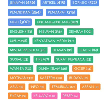
(436)
(415)
(372)
JENAYAH
ARTIKEL
BORNEO
(354)
(315)
PENDIDIKAN
PENDAPAT
(300)
(282)
NGO
UNDANG-UNDANG
(173)
(136)
(102)
ENGLISH
HIBURAN
SEJARAH
(98)
(97)
UMUM
KENYATAAN MEDIA
(96)
(91)
(84)
MINDA PRESIDEN
ULASAN
GALERI
(83)
(67)
(63)
SOSIAL
TIPS
SURAT PEMBACA
(50)
(46)
WANITA
DUNIA ISLAM
GOSIP
(34)
MOTIVASI
SASTERA
BUDAYA
(33)
(30)
(21)
ASIA
INFO
TEMUBUAL
ASEAN
(13)
(12)
(12)
(9)
FIKRAH
KELUARGA
RESEPI
(9)
(8)
(6)