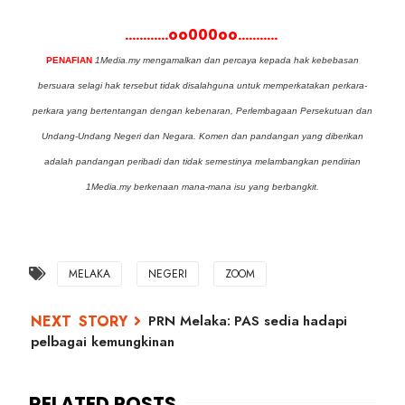
............oo000oo...........
PENAFIAN
1Media.my mengamalkan dan percaya kepada hak kebebasan
bersuara selagi hak tersebut tidak disalahguna untuk memperkatakan perkara-
perkara yang bertentangan dengan kebenaran, Perlembagaan Persekutuan dan
Undang-Undang Negeri dan Negara. Komen dan pandangan yang diberikan
adalah pandangan peribadi dan tidak semestinya melambangkan pendirian
1Media.my berkenaan mana-mana isu yang berbangkit.
MELAKA
NEGERI
ZOOM
PRN Melaka: PAS sedia hadapi
pelbagai kemungkinan