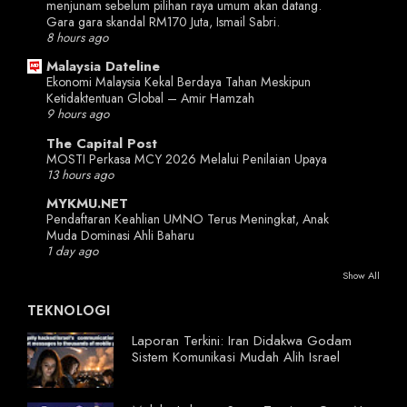
menjunam sebelum pilihan raya umum akan datang.
Gara gara skandal RM170 Juta, Ismail Sabri.
8 hours ago
Malaysia Dateline
Ekonomi Malaysia Kekal Berdaya Tahan Meskipun
Ketidaktentuan Global – Amir Hamzah
9 hours ago
The Capital Post
MOSTI Perkasa MCY 2026 Melalui Penilaian Upaya
13 hours ago
MYKMU.NET
Pendaftaran Keahlian UMNO Terus Meningkat, Anak
Muda Dominasi Ahli Baharu
1 day ago
Show All
TEKNOLOGI
Laporan Terkini: Iran Didakwa Godam
Sistem Komunikasi Mudah Alih Israel