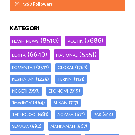
1360 Followers
KATEGORI
(8510)
(7686)
FLASH NEWS
POLITIK
(6649)
(5551)
BERITA
NASIONAL
(2513)
(1767)
KOMENTAR
GLOBAL
(1225)
(1131)
KESIHATAN
TERKINI
(997)
(919)
NEGERI
EKONOMI
(864)
(717)
1MediaTV
SUKAN
(681)
(671)
(614)
TEKNOLOGI
AGAMA
PAS
(592)
(567)
SEMASA
MAHKAMAH