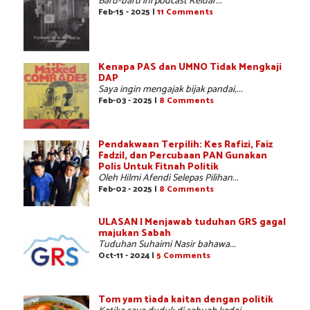
Baru-baru ini podcast Keluar...
Feb-15 - 2025 |
11 Comments
Kenapa PAS dan UMNO Tidak Mengkaji
DAP
Saya ingin mengajak bijak pandai,...
Feb-03 - 2025 |
8 Comments
Pendakwaan Terpilih: Kes Rafizi, Faiz
Fadzil, dan Percubaan PAN Gunakan
Polis Untuk Fitnah Politik
Oleh Hilmi Afendi Selepas Pilihan...
Feb-02 - 2025 |
8 Comments
ULASAN | Menjawab tuduhan GRS gagal
majukan Sabah
Tuduhan Suhaimi Nasir bahawa...
Oct-11 - 2024 |
5 Comments
Tom yam tiada kaitan dengan politik