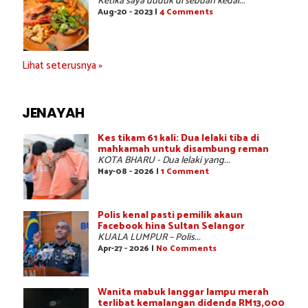
Ketika saya duduk di sebuah kedai...
Aug-20 - 2023 |
4 Comments
Lihat seterusnya »
JENAYAH
Kes tikam 61 kali: Dua lelaki tiba di
mahkamah untuk disambung reman
KOTA BHARU - Dua lelaki yang...
May-08 - 2026 |
1 Comment
Polis kenal pasti pemilik akaun
Facebook hina Sultan Selangor
KUALA LUMPUR – Polis...
Apr-27 - 2026 |
No Comments
Wanita mabuk langgar lampu merah
terlibat kemalangan didenda RM13,000