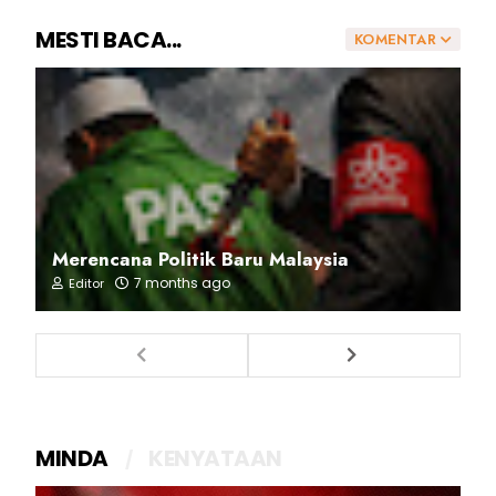
MESTI BACA...
KOMENTAR
Merencana Politik Baru Malaysia
7 months ago
Editor
MINDA
KENYATAAN