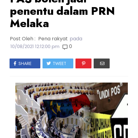
penentu dalam PRN
Melaka
Post Oleh :
Pena rakyat
pada
0
10/08/2021 12:12:00 pm
SHARE
TWEET