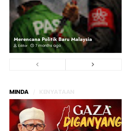
Merencana Politik Baru Malaysia
7 months ago
Editor
MINDA
KENYATAAN