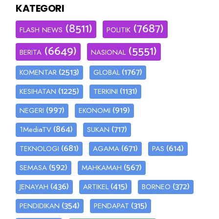
KATEGORI
(8511)
(7687)
FLASH NEWS
POLITIK
(6649)
(5551)
BERITA
NASIONAL
(2513)
(1767)
KOMENTAR
GLOBAL
(1225)
(1131)
KESIHATAN
TERKINI
(997)
(919)
NEGERI
EKONOMI
(864)
(717)
1MediaTV
SUKAN
(681)
(671)
(614)
TEKNOLOGI
AGAMA
PAS
(592)
(567)
SEMASA
MAHKAMAH
(436)
(415)
(372)
JENAYAH
ARTIKEL
BORNEO
(354)
(315)
PENDIDIKAN
PENDAPAT