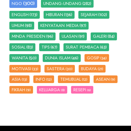
(300)
(282)
NGO
UNDANG-UNDANG
(173)
(136)
(102)
ENGLISH
HIBURAN
SEJARAH
(98)
(97)
UMUM
KENYATAAN MEDIA
(96)
(91)
(84)
MINDA PRESIDEN
ULASAN
GALERI
(83)
(67)
(63)
SOSIAL
TIPS
SURAT PEMBACA
(50)
(46)
WANITA
DUNIA ISLAM
GOSIP
(34)
MOTIVASI
SASTERA
BUDAYA
(33)
(30)
(21)
ASIA
INFO
TEMUBUAL
ASEAN
(13)
(12)
(12)
(9)
FIKRAH
KELUARGA
RESEPI
(9)
(8)
(6)