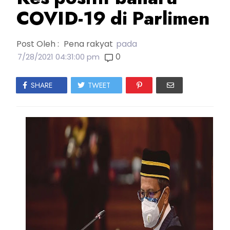
COVID-19 di Parlimen
Post Oleh :
Pena rakyat
pada
0
7/28/2021 04:31:00 pm
SHARE
TWEET