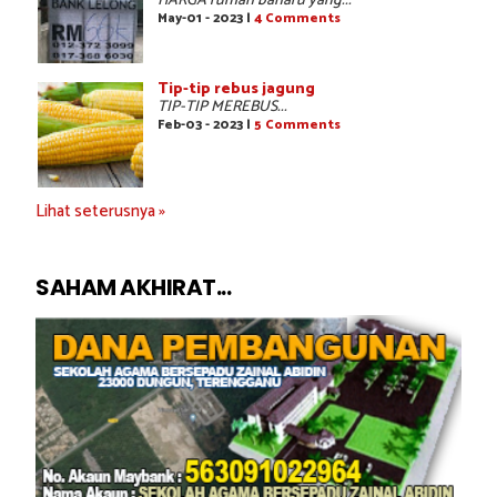
HARGA rumah baharu yang...
May-01 - 2023 |
4 Comments
Tip-tip rebus jagung
TIP-TIP MEREBUS...
Feb-03 - 2023 |
5 Comments
Lihat seterusnya »
SAHAM AKHIRAT...