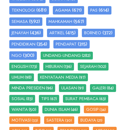
(681)
(671)
(614)
TEKNOLOGI
AGAMA
PAS
(592)
(567)
SEMASA
MAHKAMAH
(436)
(415)
(372)
JENAYAH
ARTIKEL
BORNEO
(354)
(315)
PENDIDIKAN
PENDAPAT
(300)
(282)
NGO
UNDANG-UNDANG
(173)
(136)
(102)
ENGLISH
HIBURAN
SEJARAH
(98)
(97)
UMUM
KENYATAAN MEDIA
(96)
(91)
(84)
MINDA PRESIDEN
ULASAN
GALERI
(83)
(67)
(63)
SOSIAL
TIPS
SURAT PEMBACA
(50)
(46)
WANITA
DUNIA ISLAM
GOSIP
(34)
MOTIVASI
SASTERA
BUDAYA
(33)
(30)
(21)