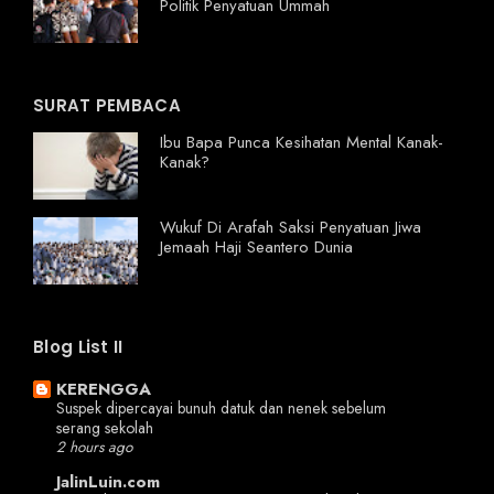
Politik Penyatuan Ummah
SURAT PEMBACA
Ibu Bapa Punca Kesihatan Mental Kanak-
Kanak?
Wukuf Di Arafah Saksi Penyatuan Jiwa
Jemaah Haji Seantero Dunia
Blog List II
KERENGGA
Suspek dipercayai bunuh datuk dan nenek sebelum
serang sekolah
2 hours ago
JalinLuin.com