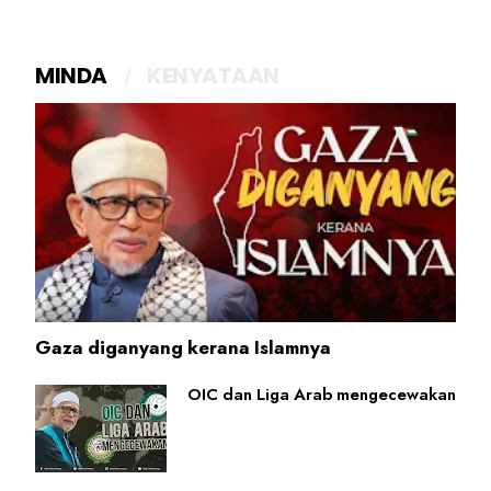
MINDA
KENYATAAN
Gaza diganyang kerana Islamnya
OIC dan Liga Arab mengecewakan