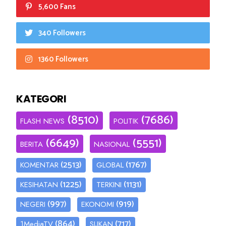
5,600 Fans
340 Followers
1360 Followers
KATEGORI
(8510)
(7686)
FLASH NEWS
POLITIK
(6649)
(5551)
BERITA
NASIONAL
(2513)
(1767)
KOMENTAR
GLOBAL
(1225)
(1131)
KESIHATAN
TERKINI
(997)
(919)
NEGERI
EKONOMI
(864)
(717)
1MediaTV
SUKAN