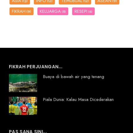
ASIA
INFO
TEMUBUAL
ASEAN
(13)
(12)
(12)
(9)
FIKRAH
KELUARGA
RESEPI
(9)
(8)
(6)
FIKRAH PERJUANGAN...
Buaya di bawah air yang tenang
Piala Dunia: Kalau Masa Dicederakan
PAS SANA SINI...