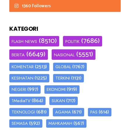
1360 Followers
KATEGORI
(8510)
(7686)
FLASH NEWS
POLITIK
(6649)
(5551)
BERITA
NASIONAL
(2513)
(1767)
KOMENTAR
GLOBAL
(1225)
(1131)
KESIHATAN
TERKINI
(997)
(919)
NEGERI
EKONOMI
(864)
(717)
1MediaTV
SUKAN
(681)
(671)
(614)
TEKNOLOGI
AGAMA
PAS
(592)
(567)
SEMASA
MAHKAMAH