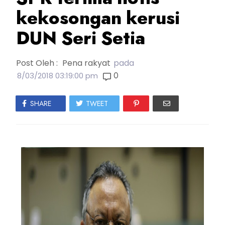
kekosongan kerusi
DUN Seri Setia
Post Oleh :
Pena rakyat
pada
0
8/03/2018 03:19:00 pm
SHARE
TWEET