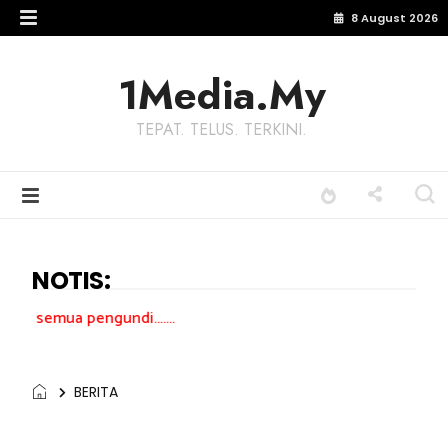
8 August 2026
1Media.My
TEPAT. TELUS. TERKINI.
NOTIS:
ndi.......
BERITA