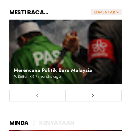
MESTI BACA...
KOMENTAR
Merencana Politik Baru Malaysia
7 months ago
Editor
MINDA
KENYATAAN