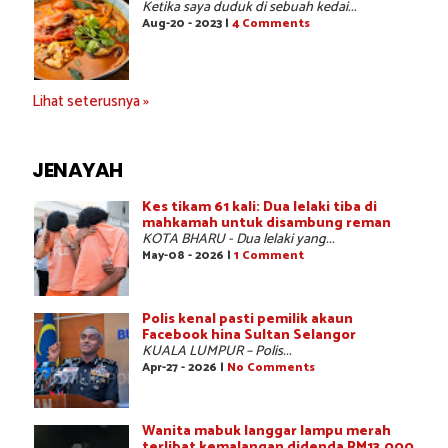
Ketika saya duduk di sebuah kedai...
Aug-20 - 2023 |
4 Comments
Lihat seterusnya »
JENAYAH
Kes tikam 61 kali: Dua lelaki tiba di
mahkamah untuk disambung reman
KOTA BHARU - Dua lelaki yang...
May-08 - 2026 |
1 Comment
Polis kenal pasti pemilik akaun
Facebook hina Sultan Selangor
KUALA LUMPUR – Polis...
Apr-27 - 2026 |
No Comments
Wanita mabuk langgar lampu merah
terlibat kemalangan didenda RM13,000