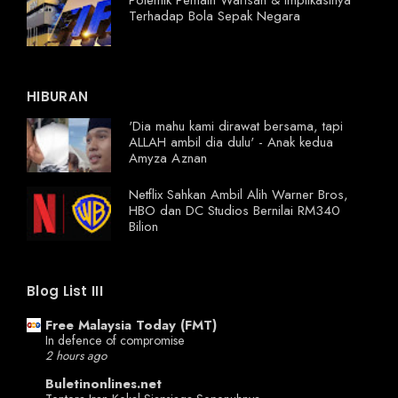
Polemik Pemain Warisan & Implikasinya
Terhadap Bola Sepak Negara
HIBURAN
'Dia mahu kami dirawat bersama, tapi
ALLAH ambil dia dulu' - Anak kedua
Amyza Aznan
Netflix Sahkan Ambil Alih Warner Bros,
HBO dan DC Studios Bernilai RM340
Bilion
Blog List III
Free Malaysia Today (FMT)
In defence of compromise
2 hours ago
Buletinonlines.net