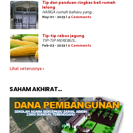
Tip dan panduan ringkas beli rumah
lelong
HARGA rumah baharu yang...
May-01 - 2023 |
4 Comments
Tip-tip rebus jagung
TIP-TIP MEREBUS...
Feb-03 - 2023 |
5 Comments
Lihat seterusnya »
SAHAM AKHIRAT...