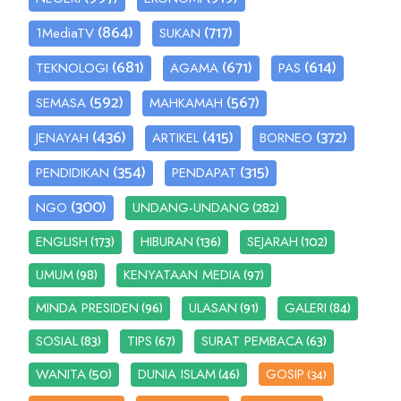
(864)
(717)
1MediaTV
SUKAN
(681)
(671)
(614)
TEKNOLOGI
AGAMA
PAS
(592)
(567)
SEMASA
MAHKAMAH
(436)
(415)
(372)
JENAYAH
ARTIKEL
BORNEO
(354)
(315)
PENDIDIKAN
PENDAPAT
(300)
(282)
NGO
UNDANG-UNDANG
(173)
(136)
(102)
ENGLISH
HIBURAN
SEJARAH
(98)
(97)
UMUM
KENYATAAN MEDIA
(96)
(91)
(84)
MINDA PRESIDEN
ULASAN
GALERI
(83)
(67)
(63)
SOSIAL
TIPS
SURAT PEMBACA
(50)
(46)
WANITA
DUNIA ISLAM
GOSIP
(34)