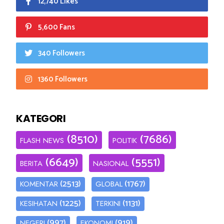
12,740 Likes
5,600 Fans
340 Followers
1360 Followers
KATEGORI
(8510)
(7686)
FLASH NEWS
POLITIK
(6649)
(5551)
BERITA
NASIONAL
(2513)
(1767)
KOMENTAR
GLOBAL
(1225)
(1131)
KESIHATAN
TERKINI
(997)
(919)
NEGERI
EKONOMI