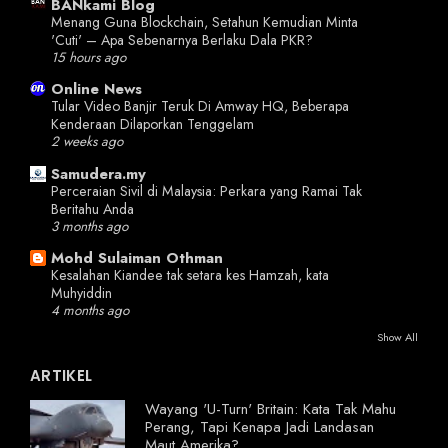
BANkami Blog
Menang Guna Blockchain, Setahun Kemudian Minta
'Cuti' – Apa Sebenarnya Berlaku Dala PKR?
15 hours ago
Online News
Tular Video Banjir Teruk Di Amway HQ, Beberapa
Kenderaan Dilaporkan Tenggelam
2 weeks ago
Samudera.my
Perceraian Sivil di Malaysia: Perkara yang Ramai Tak
Beritahu Anda
3 months ago
Mohd Sulaiman Othman
Kesalahan Kiandee tak setara kes Hamzah, kata
Muhyiddin
4 months ago
Show All
ARTIKEL
Wayang 'U-Turn' Britain: Kata Tak Mahu
Perang, Tapi Kenapa Jadi Landasan
Maut Amerika?