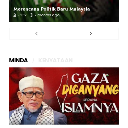
Merencana Politik Baru Malaysia
7 months ago
Editor
MINDA
KENYATAAN