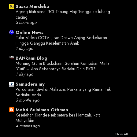
Suara Merdeka
Agong titah siasat RCI Tabung Haji ‘hingga ke lubang
cacing’
3 hours ago
Online News
Tular Video CCTV: Jiran Dakwa Anjing Berkeliaran
Hingga Ganggu Keselamatan Anak
1 day ago
BANkami Blog
Menang Guna Blockchain, Setahun Kemudian Minta
'Cuti' – Apa Sebenarnya Berlaku Dala PKR?
1 day ago
Samudera.my
Perceraian Sivil di Malaysia: Perkara yang Ramai Tak
Beritahu Anda
3 months ago
Mohd Sulaiman Othman
Kesalahan Kiandee tak setara kes Hamzah, kata
Muhyiddin
4 months ago
Show All