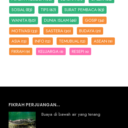
(83)
(67)
(63)
SOSIAL
TIPS
SURAT PEMBACA
(50)
(46)
WANITA
DUNIA ISLAM
GOSIP
(34)
MOTIVASI
SASTERA
BUDAYA
(33)
(30)
(21)
ASIA
INFO
TEMUBUAL
ASEAN
(13)
(12)
(12)
(9)
FIKRAH
KELUARGA
RESEPI
(9)
(8)
(6)
FIKRAH PERJUANGAN...
Buaya di bawah air yang tenang