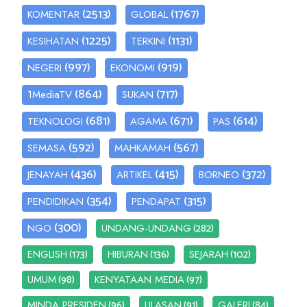
(2513)
(1767)
KOMENTAR
GLOBAL
(1225)
(1131)
KESIHATAN
TERKINI
(997)
(919)
NEGERI
EKONOMI
(864)
(717)
1MediaTV
SUKAN
(681)
(671)
(614)
TEKNOLOGI
AGAMA
PAS
(592)
(567)
SEMASA
MAHKAMAH
(436)
(415)
(372)
JENAYAH
ARTIKEL
BORNEO
(354)
(315)
PENDIDIKAN
PENDAPAT
(300)
(282)
NGO
UNDANG-UNDANG
(173)
(136)
(102)
ENGLISH
HIBURAN
SEJARAH
(98)
(97)
UMUM
KENYATAAN MEDIA
(96)
(91)
(84)
MINDA PRESIDEN
ULASAN
GALERI