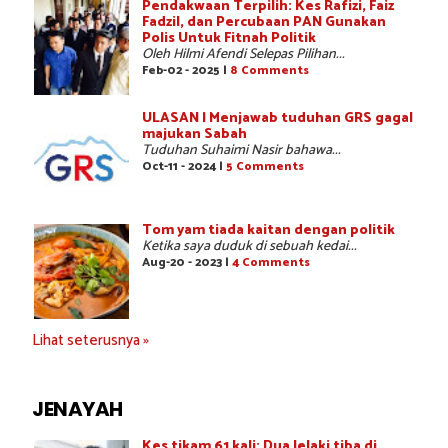
Pendakwaan Terpilih: Kes Rafizi, Faiz
Fadzil, dan Percubaan PAN Gunakan
Polis Untuk Fitnah Politik
Oleh Hilmi Afendi Selepas Pilihan...
Feb-02 - 2025 |
8 Comments
ULASAN | Menjawab tuduhan GRS gagal
majukan Sabah
Tuduhan Suhaimi Nasir bahawa...
Oct-11 - 2024 |
5 Comments
Tom yam tiada kaitan dengan politik
Ketika saya duduk di sebuah kedai...
Aug-20 - 2023 |
4 Comments
Lihat seterusnya »
JENAYAH
Kes tikam 61 kali: Dua lelaki tiba di