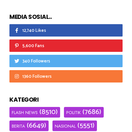
MEDIA SOSIAL..
12,740 Likes
5,600 Fans
340 Followers
1360 Followers
KATEGORI
(8510)
(7686)
FLASH NEWS
POLITIK
(6649)
(5551)
BERITA
NASIONAL