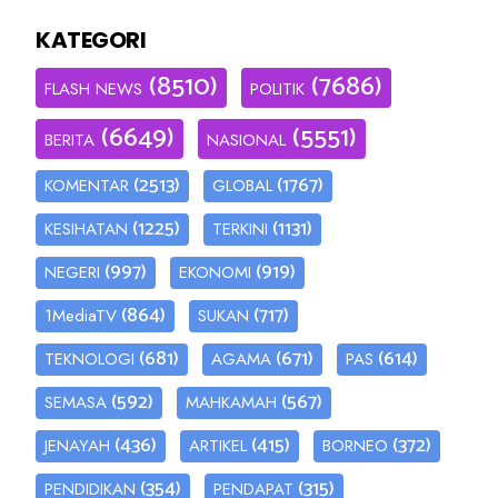
KATEGORI
(8510)
(7686)
FLASH NEWS
POLITIK
(6649)
(5551)
BERITA
NASIONAL
(2513)
(1767)
KOMENTAR
GLOBAL
(1225)
(1131)
KESIHATAN
TERKINI
(997)
(919)
NEGERI
EKONOMI
(864)
(717)
1MediaTV
SUKAN
(681)
(671)
(614)
TEKNOLOGI
AGAMA
PAS
(592)
(567)
SEMASA
MAHKAMAH
(436)
(415)
(372)
JENAYAH
ARTIKEL
BORNEO
(354)
(315)
PENDIDIKAN
PENDAPAT