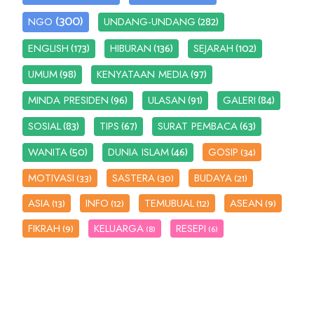
(300)
(282)
NGO
UNDANG-UNDANG
(173)
(136)
(102)
ENGLISH
HIBURAN
SEJARAH
(98)
(97)
UMUM
KENYATAAN MEDIA
(96)
(91)
(84)
MINDA PRESIDEN
ULASAN
GALERI
(83)
(67)
(63)
SOSIAL
TIPS
SURAT PEMBACA
(50)
(46)
WANITA
DUNIA ISLAM
GOSIP
(34)
MOTIVASI
SASTERA
BUDAYA
(33)
(30)
(21)
ASIA
INFO
TEMUBUAL
ASEAN
(13)
(12)
(12)
(9)
FIKRAH
KELUARGA
RESEPI
(9)
(8)
(6)