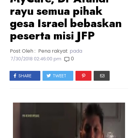
rayu semua pihak
gesa Israel bebaskan
peserta misi JFP
Post Oleh :
Pena rakyat
pada
0
7/30/2018 02:46:00 pm
SHARE
TWEET