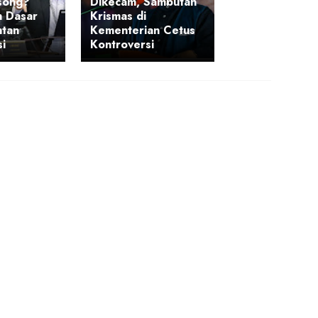
song?
Dikecam, Sambutan
 Dasar
Krismas di
ntan
Kementerian Cetus
si
Kontroversi