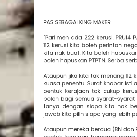
PAS SEBAGAI KING MAKER
"Parlimen ada 222 kerusi. PRU14 
112 kerusi kita boleh perintah ne
kita nak buat. Kita boleh hapuska
boleh hapuskan PTPTN. Serba serbi
Ataupun jika kita tak menang 112 k
kuasa penentu. Surat khabar istil
bentuk kerajaan tak cukup kerus
boleh bagi semua syarat-syarat 
tanya dengan siapa kita nak ber
jawab kita pilih siapa yang lebih 
Ataupun mereka berdua (BN dan PH
bentuk kerajaan bersama-sama. T