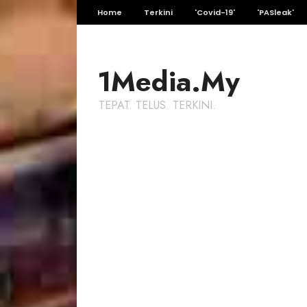
Home
Terkini
'Covid-19'
'PASleak'
1Media.My
TEPAT. TELUS. TERKINI.