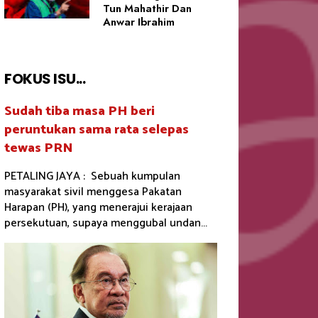
Tun Mahathir Dan
Anwar Ibrahim
FOKUS ISU...
Sudah tiba masa PH beri
peruntukan sama rata selepas
tewas PRN
PETALING JAYA : Sebuah kumpulan
masyarakat sivil menggesa Pakatan
Harapan (PH), yang menerajui kerajaan
persekutuan, supaya menggubal undan...