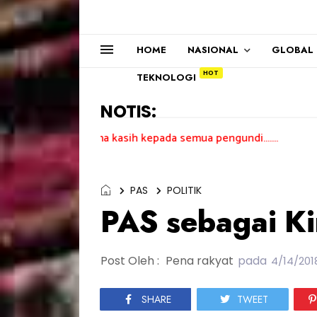
HOME
NASIONAL
GLOBAL
TEKNOLOGI
NOTIS:
Terima kasih kepada semua pengundi.......
PAS
POLITIK
PAS sebagai K
Post Oleh :
Pena rakyat
pada
4/14/201
SHARE
TWEET