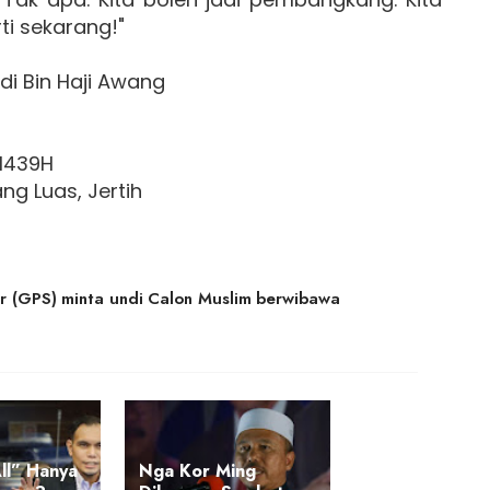
i sekarang!"
di Bin Haji Awang
 1439H
ng Luas, Jertih
 (GPS) minta undi Calon Muslim berwibawa
ll” Hanya
Nga Kor Ming