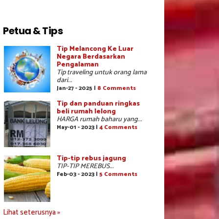
Petua & Tips
Tip Melancong Ke Luar
Negara Berdasarkan
Pengalaman
Tip traveling untuk orang lama
dari...
Jan-27 - 2025 |
8 Comments
Tip dan panduan ringkas
beli rumah lelong
HARGA rumah baharu yang...
May-01 - 2023 |
4 Comments
Tip-tip rebus jagung
TIP-TIP MEREBUS...
Feb-03 - 2023 |
5 Comments
Lihat seterusnya »