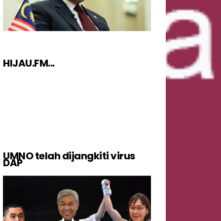
HIJAU.FM...
UMNO telah dijangkiti virus
DAP