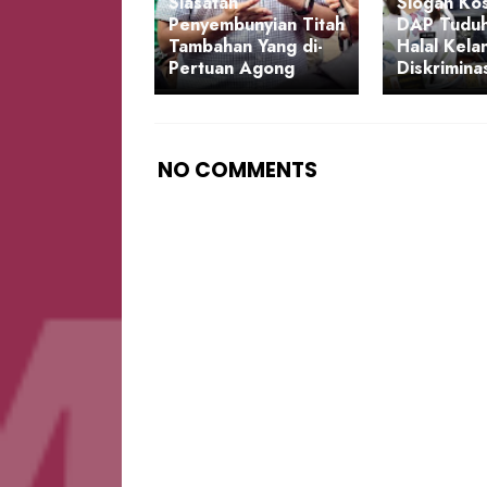
Siasatan
Slogan Ko
Penyembunyian Titah
DAP Tuduh
Tambahan Yang di-
Halal Kela
Pertuan Agong
Diskrimina
NO COMMENTS