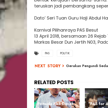
teruskan jadi pembangkang sepert
Dato’ Seri Tuan Guru Haji Abdul Ha
Karnival Pilihanraya PAS Besut
13 April 2018, bersamaan 26 Rejab
Markas Besar Dun Jertih N03, Pada
PAS
POLITIK
Gerakan Pengundi Sedar
Pemuda PAS Desak
“PAS for A