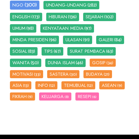
(300)
(282)
NGO
UNDANG-UNDANG
(173)
(136)
(102)
ENGLISH
HIBURAN
SEJARAH
(98)
(97)
UMUM
KENYATAAN MEDIA
(96)
(91)
(84)
MINDA PRESIDEN
ULASAN
GALERI
(83)
(67)
(63)
SOSIAL
TIPS
SURAT PEMBACA
(50)
(46)
WANITA
DUNIA ISLAM
GOSIP
(34)
MOTIVASI
SASTERA
BUDAYA
(33)
(30)
(21)
ASIA
INFO
TEMUBUAL
ASEAN
(13)
(12)
(12)
(9)
FIKRAH
KELUARGA
RESEPI
(9)
(8)
(6)