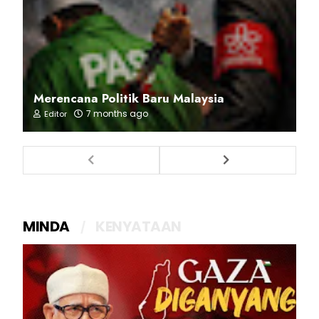
Merencana Politik Baru Malaysia
7 months ago
Editor
MINDA
KENYATAAN