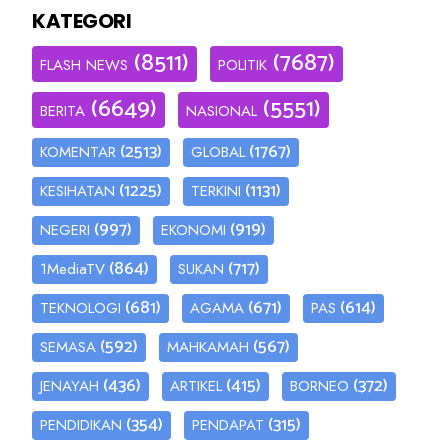
KATEGORI
(8511)
(7687)
FLASH NEWS
POLITIK
(6649)
(5551)
BERITA
NASIONAL
(2513)
(1767)
KOMENTAR
GLOBAL
(1225)
(1131)
KESIHATAN
TERKINI
(997)
(919)
NEGERI
EKONOMI
(864)
(717)
1MediaTV
SUKAN
(681)
(671)
(614)
TEKNOLOGI
AGAMA
PAS
(592)
(567)
SEMASA
MAHKAMAH
(436)
(415)
(372)
JENAYAH
ARTIKEL
BORNEO
(354)
(315)
PENDIDIKAN
PENDAPAT