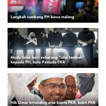
Langkah sumbang PH bawa malang
Muda tidak beri sebarang “nilai tambah”
kepada PH, kata Pemuda PKR
Nik Omar brtanding atas kuota PKR, bukti PKR