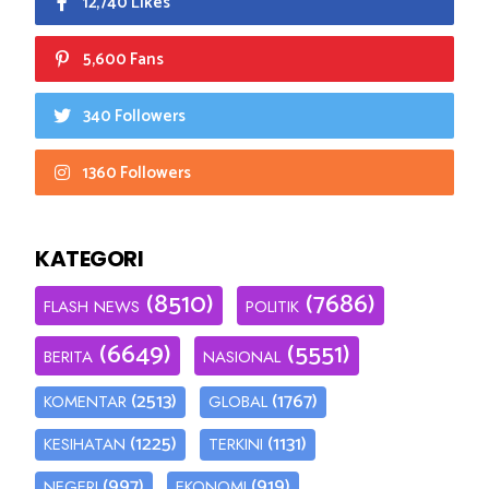
12,740 Likes
5,600 Fans
340 Followers
1360 Followers
KATEGORI
(8510)
(7686)
FLASH NEWS
POLITIK
(6649)
(5551)
BERITA
NASIONAL
(2513)
(1767)
KOMENTAR
GLOBAL
(1225)
(1131)
KESIHATAN
TERKINI
(997)
(919)
NEGERI
EKONOMI