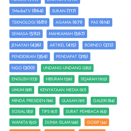
(864)
(717)
1MediaTV
SUKAN
(681)
(671)
(614)
TEKNOLOGI
AGAMA
PAS
(592)
(567)
SEMASA
MAHKAMAH
(436)
(415)
(372)
JENAYAH
ARTIKEL
BORNEO
(354)
(315)
PENDIDIKAN
PENDAPAT
(300)
(282)
NGO
UNDANG-UNDANG
(173)
(136)
(102)
ENGLISH
HIBURAN
SEJARAH
(98)
(97)
UMUM
KENYATAAN MEDIA
(96)
(91)
(84)
MINDA PRESIDEN
ULASAN
GALERI
(83)
(67)
(63)
SOSIAL
TIPS
SURAT PEMBACA
(50)
(46)
WANITA
DUNIA ISLAM
GOSIP
(34)