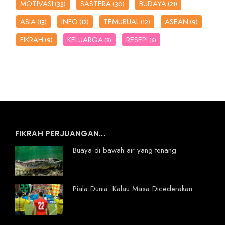
MOTIVASI
SASTERA
BUDAYA
(33)
(30)
(21)
ASIA
INFO
TEMUBUAL
ASEAN
(13)
(12)
(12)
(9)
FIKRAH
KELUARGA
RESEPI
(9)
(8)
(6)
FIKRAH PERJUANGAN...
Buaya di bawah air yang tenang
Piala Dunia: Kalau Masa Dicederakan