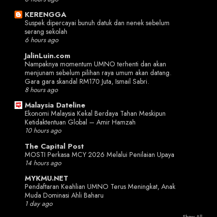
KERENGGA
Suspek dipercayai bunuh datuk dan nenek sebelum
serang sekolah
6 hours ago
JalinLuin.com
Nampaknya momentum UMNO terhenti dan akan
menjunam sebelum pilihan raya umum akan datang.
Gara gara skandal RM170 Juta, Ismail Sabri.
8 hours ago
Malaysia Dateline
Ekonomi Malaysia Kekal Berdaya Tahan Meskipun
Ketidaktentuan Global – Amir Hamzah
10 hours ago
The Capital Post
MOSTI Perkasa MCY 2026 Melalui Penilaian Upaya
14 hours ago
MYKMU.NET
Pendaftaran Keahlian UMNO Terus Meningkat, Anak
Muda Dominasi Ahli Baharu
1 day ago
Show All