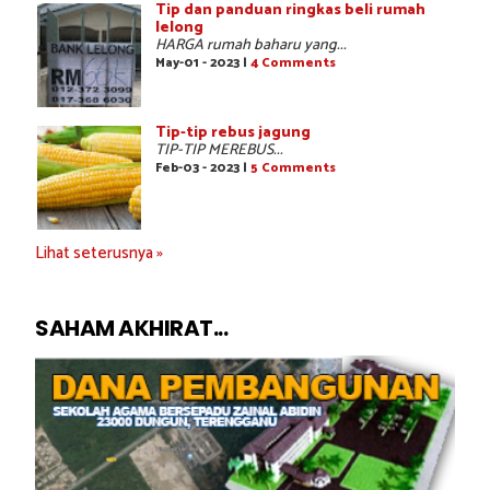
Tip dan panduan ringkas beli rumah
lelong
HARGA rumah baharu yang...
May-01 - 2023 |
4 Comments
Tip-tip rebus jagung
TIP-TIP MEREBUS...
Feb-03 - 2023 |
5 Comments
Lihat seterusnya »
SAHAM AKHIRAT...