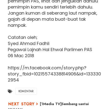
pemimpin PAS, lihat dan jenguklah dahulu
pemimpin kamu sendiri terlebih dahulu.
Jangan kuman di seberang laut nampak,
gajah di depan mata buat-buat tak
nampak.
Catatan oleh;
Syed Ahmad Fadhli
Pegawai Lajnah Hal Ehwal Parlimen PAS
06 Mac 2018
https://m.facebook.com/story.php?
story_fbid=10215574338814906&id=133330
2954
KOMENTAR
[1Media TV]Sembang santai