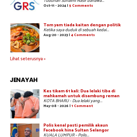
Tuduhan Suhaimi Nasir bahawa...
Oct-11 - 2024 |
5 Comments
Tom yam tiada kaitan dengan politik
Ketika saya duduk di sebuah kedai...
Aug-20 - 2023 |
4 Comments
Lihat seterusnya »
JENAYAH
Kes tikam 61 kali: Dua lelaki tiba di
mahkamah untuk disambung reman
KOTA BHARU - Dua lelaki yang...
May-08 - 2026 |
1 Comment
Polis kenal pasti pemilik akaun
Facebook hina Sultan Selangor
KUALA LUMPUR – Polis...