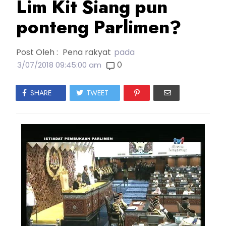
Lim Kit Siang pun
ponteng Parlimen?
Post Oleh :
Pena rakyat
pada
0
3/07/2018 09:45:00 am
SHARE
TWEET