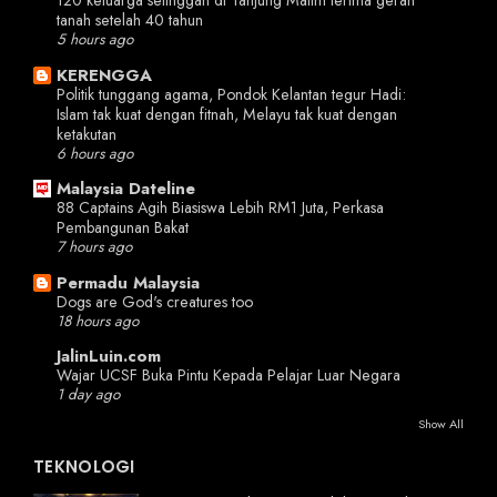
120 keluarga setinggan di Tanjung Malim terima geran
tanah setelah 40 tahun
5 hours ago
KERENGGA
Politik tunggang agama, Pondok Kelantan tegur Hadi:
Islam tak kuat dengan fitnah, Melayu tak kuat dengan
ketakutan
6 hours ago
Malaysia Dateline
88 Captains Agih Biasiswa Lebih RM1 Juta, Perkasa
Pembangunan Bakat
7 hours ago
Permadu Malaysia
Dogs are God's creatures too
18 hours ago
JalinLuin.com
Wajar UCSF Buka Pintu Kepada Pelajar Luar Negara
1 day ago
Show All
TEKNOLOGI