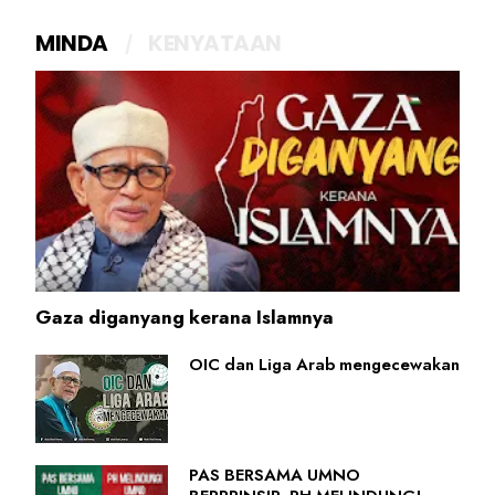
MINDA
KENYATAAN
Gaza diganyang kerana Islamnya
OIC dan Liga Arab mengecewakan
PAS BERSAMA UMNO