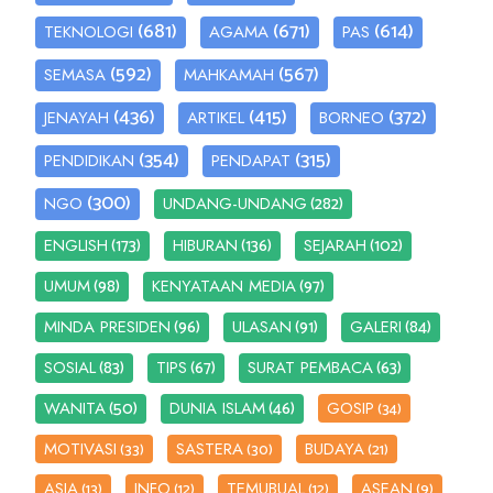
(681)
(671)
(614)
TEKNOLOGI
AGAMA
PAS
(592)
(567)
SEMASA
MAHKAMAH
(436)
(415)
(372)
JENAYAH
ARTIKEL
BORNEO
(354)
(315)
PENDIDIKAN
PENDAPAT
(300)
(282)
NGO
UNDANG-UNDANG
(173)
(136)
(102)
ENGLISH
HIBURAN
SEJARAH
(98)
(97)
UMUM
KENYATAAN MEDIA
(96)
(91)
(84)
MINDA PRESIDEN
ULASAN
GALERI
(83)
(67)
(63)
SOSIAL
TIPS
SURAT PEMBACA
(50)
(46)
WANITA
DUNIA ISLAM
GOSIP
(34)
MOTIVASI
SASTERA
BUDAYA
(33)
(30)
(21)
ASIA
INFO
TEMUBUAL
ASEAN
(13)
(12)
(12)
(9)