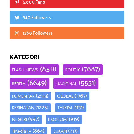
5,600 Fans
340 Followers
1360 Followers
KATEGORI
(8511)
(7687)
FLASH NEWS
POLITIK
(6649)
(5551)
BERITA
NASIONAL
(2513)
(1767)
KOMENTAR
GLOBAL
(1225)
(1131)
KESIHATAN
TERKINI
(997)
(919)
NEGERI
EKONOMI
(864)
(717)
1MediaTV
SUKAN