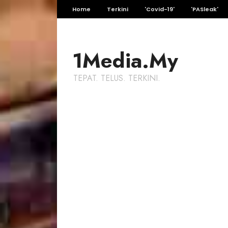
Home
Terkini
'Covid-19'
'PASleak'
1Media.My
TEPAT. TELUS. TERKINI.