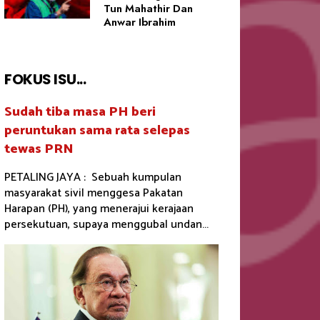
Tun Mahathir Dan
Anwar Ibrahim
FOKUS ISU...
Sudah tiba masa PH beri
peruntukan sama rata selepas
tewas PRN
PETALING JAYA : Sebuah kumpulan
masyarakat sivil menggesa Pakatan
Harapan (PH), yang menerajui kerajaan
persekutuan, supaya menggubal undan...