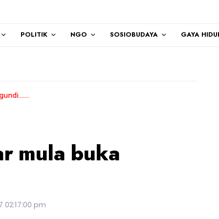
POLITIK
NGO
SOSIOBUDAYA
GAYA HIDU
r mula buka
7 02:17:00 pm