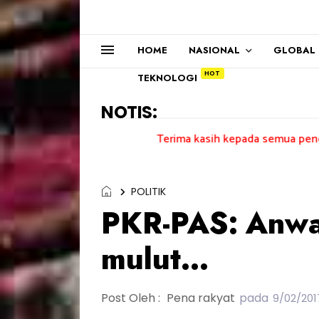
HOME
NASIONAL
GLOBAL
TEKNOLOGI
NOTIS:
Terima kasih kepada semua pengundi.......
POLITIK
PKR-PAS: Anwa
mulut...
Post Oleh :
Pena rakyat
pada
9/02/201