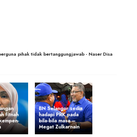
perguna pihak tidak bertanggungjawab - Naser Disa
jangan
BN Selangor sedia
h fitnah
hadapi PRK pada
 kempen-
bila-bila masa –
h
Megat Zulkarnain