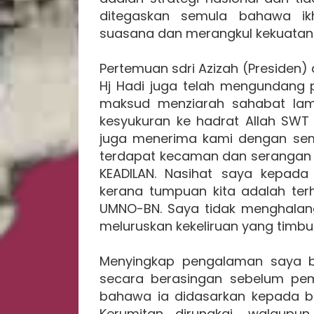
ditegaskan semula bahawa ikh
suasana dan merangkul kekuatan 
Pertemuan sdri Azizah (Presiden
Hj Hadi juga telah mengundang p
maksud menziarah sahabat lam
kesyukuran ke hadrat Allah SWT 
juga menerima kami dengan sem
terdapat kecaman dan serangan 
KEADILAN. Nasihat saya kepad
kerana tumpuan kita adalah te
UMNO-BN. Saya tidak menghalang
meluruskan kekeliruan yang timbu
Menyingkap pengalaman saya b
secara berasingan sebelum pemb
bahawa ia didasarkan kepada be
Kerumitan dirungkai, walaupu