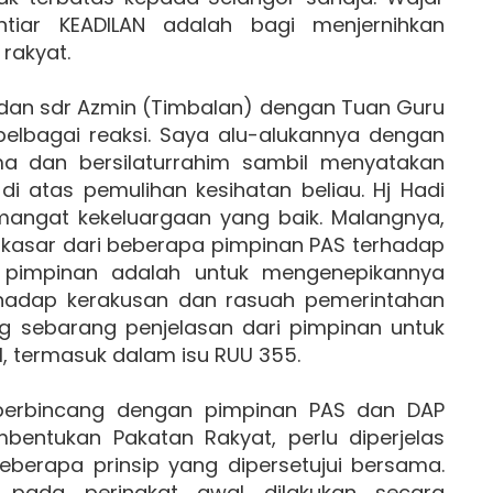
tiar KEADILAN adalah bagi menjernihkan
rakyat.
) dan sdr Azmin (Timbalan) dengan Tuan Guru
elbagai reaksi. Saya alu-alukannya dengan
a dan bersilaturrahim sambil menyatakan
di atas pemulihan kesihatan beliau. Hj Hadi
angat kekeluargaan yang baik. Malangnya,
kasar dari beberapa pimpinan PAS terhadap
a pimpinan adalah untuk mengenepikannya
rhadap kerakusan dan rasuah pemerintahan
 sebarang penjelasan dari pimpinan untuk
l, termasuk dalam isu RUU 355.
erbincang dengan pimpinan PAS dan DAP
entukan Pakatan Rakyat, perlu diperjelas
berapa prinsip yang dipersetujui bersama.
n pada peringkat awal dilakukan secara