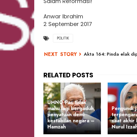
Salam Reformasi!
Anwar Ibrahim
2 September 2017
POLITIK
Akta 164: Pinda elak di
UMNO-Pas tidak
mahu lagi bergaduh,
Pengundi 
penyatuan demi
terpengaru
kestabilan negara –
saat akhir
Hamzah
Nurul Izza