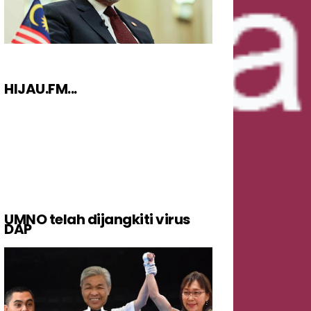
HIJAU.FM...
UMNO telah dijangkiti virus
DAP