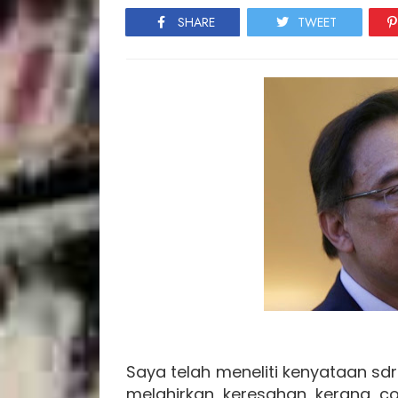
SHARE
TWEET
Saya telah meneliti kenyataan sdr 
melahirkan keresahan kerana c