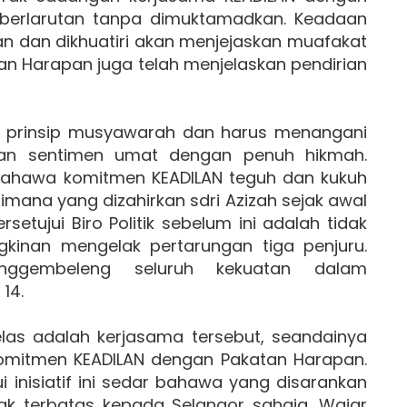
berlarutan tanpa dimuktamadkan. Keadaan
n dan dikhuatiri akan menjejaskan muafakat
an Harapan juga telah menjelaskan pendirian
s prinsip musyawarah dan harus menangani
dan sentimen umat dengan penuh hikmah.
bahawa komitmen KEADILAN teguh dan kukuh
mana yang dizahirkan sdri Azizah sejak awal
setujui Biro Politik sebelum ini adalah tidak
kinan mengelak pertarungan tiga penjuru.
nggembeleng seluruh kekuatan dalam
14.
las adalah kerjasama tersebut, seandainya
komitmen KEADILAN dengan Pakatan Harapan.
 inisiatif ini sedar bahawa yang disarankan
dak terbatas kepada Selangor sahaja. Wajar