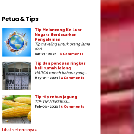
Petua & Tips
Tip Melancong Ke Luar
Negara Berdasarkan
Pengalaman
Tip traveling untuk orang lama
dari...
Jan-27 - 2025 |
8 Comments
Tip dan panduan ringkas
beli rumah lelong
HARGA rumah baharu yang...
May-01 - 2023 |
4 Comments
Tip-tip rebus jagung
TIP-TIP MEREBUS...
Feb-03 - 2023 |
5 Comments
Lihat seterusnya »