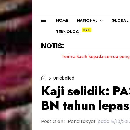
HOME
NASIONAL
GLOBAL
TEKNOLOGI
NOTIS:
Terima kasih kepada semua pengundi.......
Unlabelled
Kaji selidik: P
BN tahun lepas
Post Oleh :
Pena rakyat
pada
5/10/201