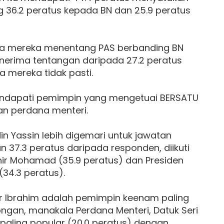
 36.2 peratus kepada BN dan 25.9 peratus
kata mereka menentang PAS berbanding BN
erima tentangan daripada 27.2 peratus
a mereka tidak pasti.
mendapati pemimpin yang mengetuai BERSATU
an perdana menteri.
in Yassin lebih digemari untuk jawatan
37.3 peratus daripada responden, diikuti
hir Mohamad (35.9 peratus) dan Presiden
(34.3 peratus).
r Ibrahim adalah pemimpin keenam paling
ngan, manakala Perdana Menteri, Datuk Seri
 paling popular (20.0 peratus) dengan