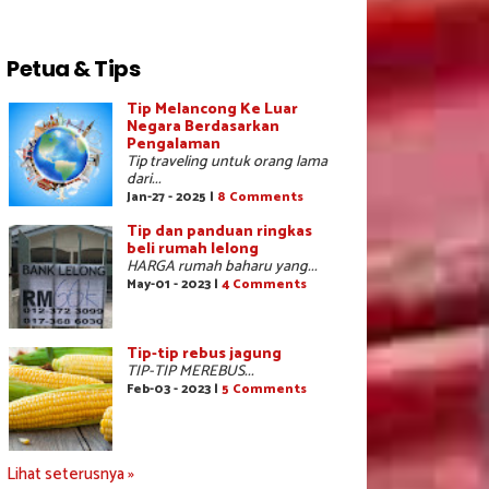
Petua & Tips
Tip Melancong Ke Luar
Negara Berdasarkan
Pengalaman
Tip traveling untuk orang lama
dari...
Jan-27 - 2025 |
8 Comments
Tip dan panduan ringkas
beli rumah lelong
HARGA rumah baharu yang...
May-01 - 2023 |
4 Comments
Tip-tip rebus jagung
TIP-TIP MEREBUS...
Feb-03 - 2023 |
5 Comments
Lihat seterusnya »