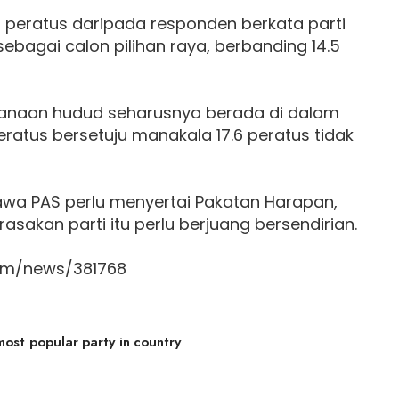
 peratus daripada responden berkata parti
sebagai calon pilihan raya, berbanding 14.5
sanaan hudud seharusnya berada di dalam
peratus bersetuju manakala 17.6 peratus tidak
awa PAS perlu menyertai Pakatan Harapan,
sakan parti itu perlu berjuang bersendirian.
com/news/381768
st popular party in country