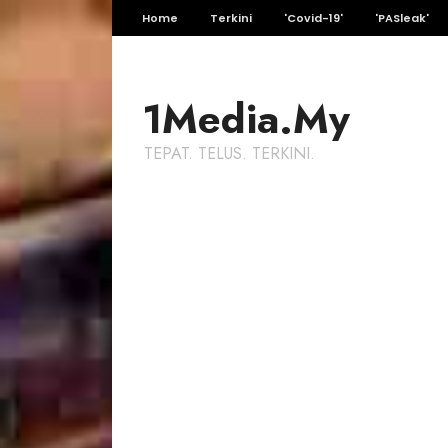
Home
Terkini
'Covid-19'
'PASleak'
1Media.My
TEPAT. TELUS. TERKINI.