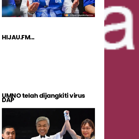
HIJAU.FM...
UMNO telah dijangkiti virus
DAP