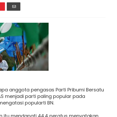
rapa anggota pengasas Parti Pribumi Bersatu
S menjadi parti paling popular pada
engatasi popularti BN.
den itu mendapati 44.4 peratus menyatakan