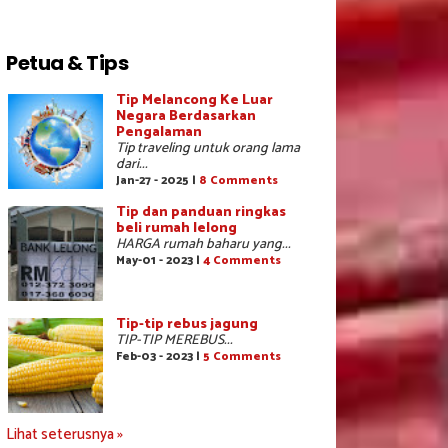
Petua & Tips
Tip Melancong Ke Luar
Negara Berdasarkan
Pengalaman
Tip traveling untuk orang lama
dari...
Jan-27 - 2025 |
8 Comments
Tip dan panduan ringkas
beli rumah lelong
HARGA rumah baharu yang...
May-01 - 2023 |
4 Comments
Tip-tip rebus jagung
TIP-TIP MEREBUS...
Feb-03 - 2023 |
5 Comments
Lihat seterusnya »