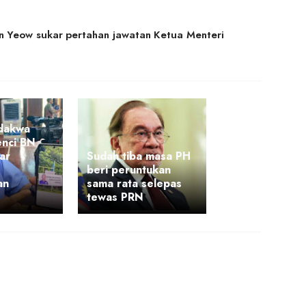
on Yeow sukar pertahan jawatan Ketua Menteri
 dakwa
nci BN
ar
Sudah tiba masa PH
beri peruntukan
an
sama rata selepas
tewas PRN