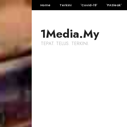
Home
Terkini
'Covid-19'
'PASleak'
1Media.My
TEPAT. TELUS. TERKINI.