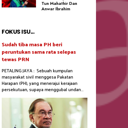
Tun Mahathir Dan
Anwar Ibrahim
FOKUS ISU...
Sudah tiba masa PH beri
peruntukan sama rata selepas
tewas PRN
PETALING JAYA : Sebuah kumpulan
masyarakat sivil menggesa Pakatan
Harapan (PH), yang menerajui kerajaan
persekutuan, supaya menggubal undan...