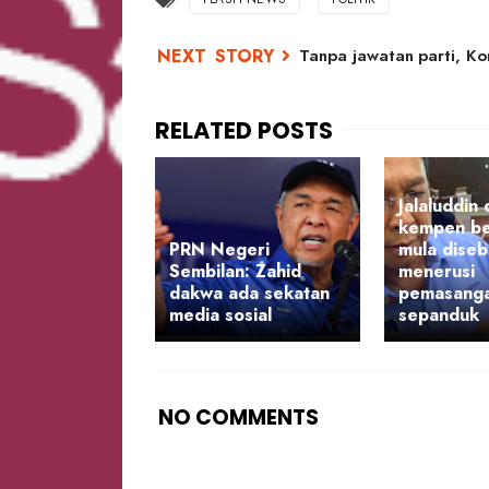
Tanpa jawatan parti, K
Jalaluddin
kempen be
PRN Negeri
mula diseb
Sembilan: Zahid
menerusi
dakwa ada sekatan
pemasang
media sosial
sepanduk
NO COMMENTS