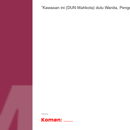
“Kawasan ini (DUN Mahkota) dulu Wanita, Penge
........
Komen:
........