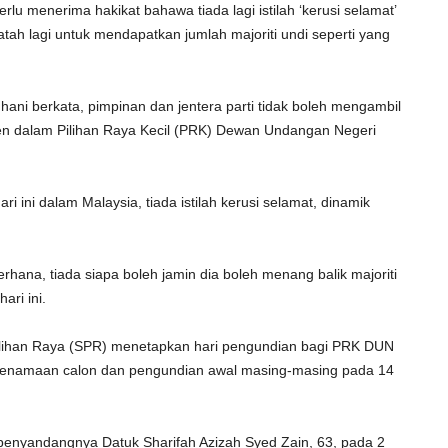
 menerima hakikat bahawa tiada lagi istilah ‘kerusi selamat’
tah lagi untuk mendapatkan jumlah majoriti undi seperti yang
ani berkata, pimpinan dan jentera parti tidak boleh mengambil
n dalam Pilihan Raya Kecil (PRK) Dewan Undangan Negeri
i ini dalam Malaysia, tiada istilah kerusi selamat, dinamik
erhana, tiada siapa boleh jamin dia boleh menang balik majoriti
ari ini.
ilihan Raya (SPR) menetapkan hari pengundian bagi PRK DUN
penamaan calon dan pengundian awal masing-masing pada 14
enyandangnya Datuk Sharifah Azizah Syed Zain, 63, pada 2