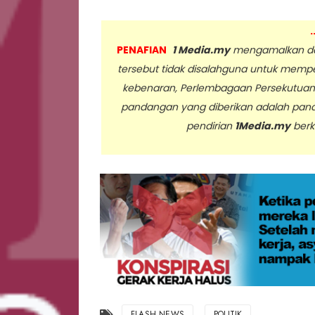
.
PENAFIAN
1 Media.my
mengamalkan dan
tersebut tidak disalahguna untuk memp
kebenaran, Perlembagaan Persekutua
pandangan yang diberikan adalah pan
pendirian
1Media.my
berk
..
FLASH NEWS
POLITIK