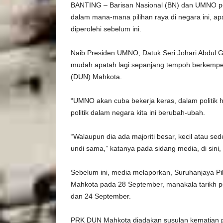
BANTING – Barisan Nasional (BN) dan UMNO perlu
dalam mana-mana pilihan raya di negara ini, apa
diperolehi sebelum ini.
Naib Presiden UMNO, Datuk Seri Johari Abdul Gh
mudah apatah lagi sepanjang tempoh berkempe
(DUN) Mahkota.
“UMNO akan cuba bekerja keras, dalam politik har
politik dalam negara kita ini berubah-ubah.
“Walaupun dia ada majoriti besar, kecil atau sed
undi sama,” katanya pada sidang media, di sini, h
Sebelum ini, media melaporkan, Suruhanjaya P
Mahkota pada 28 September, manakala tarikh 
dan 24 September.
PRK DUN Mahkota diadakan susulan kematian p