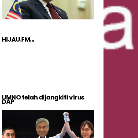
HIJAU.FM...
UMNO telah dijangkiti virus
DAP