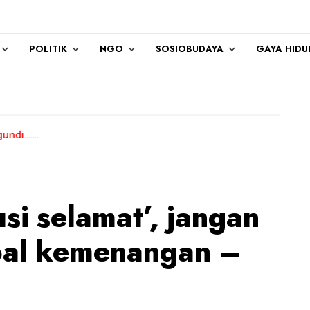
POLITIK
NGO
SOSIOBUDAYA
GAYA HIDU
usi selamat’, jangan
oal kemenangan –