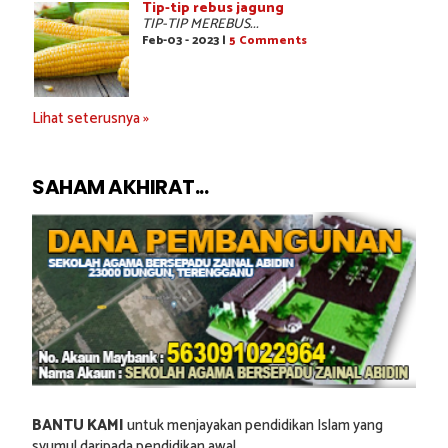
Tip-tip rebus jagung
TIP-TIP MEREBUS...
Feb-03 - 2023 |
5 Comments
Lihat seterusnya »
SAHAM AKHIRAT...
BANTU KAMI
untuk menjayakan pendidikan Islam yang
syumul daripada pendidikan awal.....