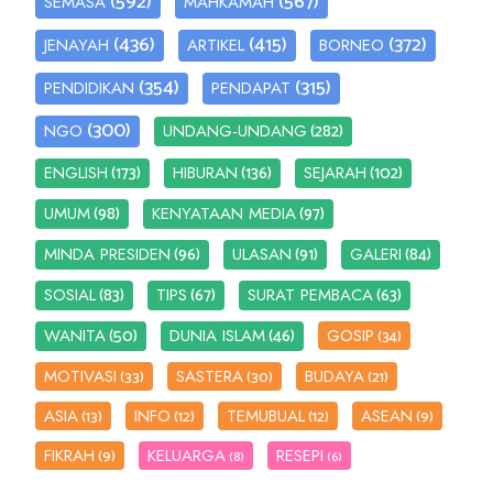
(592)
(567)
SEMASA
MAHKAMAH
(436)
(415)
(372)
JENAYAH
ARTIKEL
BORNEO
(354)
(315)
PENDIDIKAN
PENDAPAT
(300)
(282)
NGO
UNDANG-UNDANG
(173)
(136)
(102)
ENGLISH
HIBURAN
SEJARAH
(98)
(97)
UMUM
KENYATAAN MEDIA
(96)
(91)
(84)
MINDA PRESIDEN
ULASAN
GALERI
(83)
(67)
(63)
SOSIAL
TIPS
SURAT PEMBACA
(50)
(46)
WANITA
DUNIA ISLAM
GOSIP
(34)
MOTIVASI
SASTERA
BUDAYA
(33)
(30)
(21)
ASIA
INFO
TEMUBUAL
ASEAN
(13)
(12)
(12)
(9)
FIKRAH
KELUARGA
RESEPI
(9)
(8)
(6)