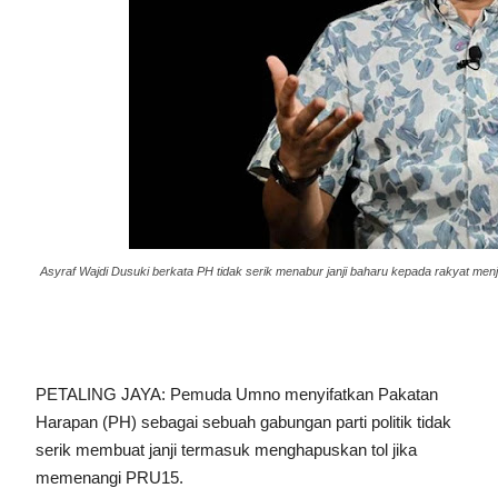
Asyraf Wajdi Dusuki berkata PH tidak serik menabur janji baharu kepada rakyat me
PETALING JAYA: Pemuda Umno menyifatkan Pakatan
Harapan (PH) sebagai sebuah gabungan parti politik tidak
serik membuat janji termasuk menghapuskan tol jika
memenangi PRU15.