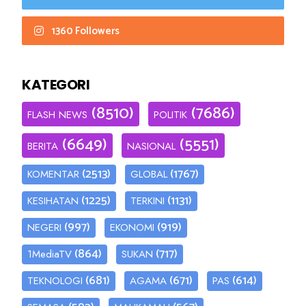
1360 Followers
KATEGORI
(8510)
(7686)
FLASH NEWS
POLITIK
(6649)
(5551)
BERITA
NASIONAL
(2513)
(1767)
KOMENTAR
GLOBAL
(1225)
(1131)
KESIHATAN
TERKINI
(997)
(919)
NEGERI
EKONOMI
(864)
(717)
1MediaTV
SUKAN
(681)
(671)
(614)
TEKNOLOGI
AGAMA
PAS