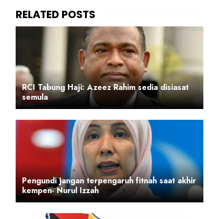
RCI Tabung Haji: Azeez Rahim sedia disiasat
semula
Pengundi jangan terpengaruh fitnah saat akhir
kempen- Nurul Izzah