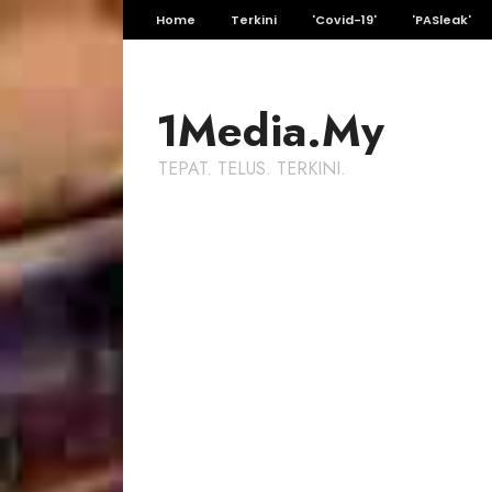
Home
Terkini
'Covid-19'
'PASleak'
1Media.My
TEPAT. TELUS. TERKINI.