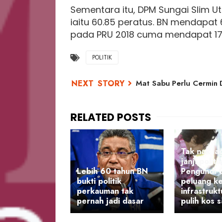
Sementara itu, DPM Sungai Slim Ut
iaitu 60.85 peratus. BN mendapat 
pada PRU 2018 cuma mendapat 17.8
POLITIK
Mat Sabu Perlu Cermin D
Tak nak la
janji politik
Lebih 60 tahun BN
Pengundi 
bukti politik
peluang ke
perkauman tak
infrastruk
pernah jadi dasar
pulih kos 