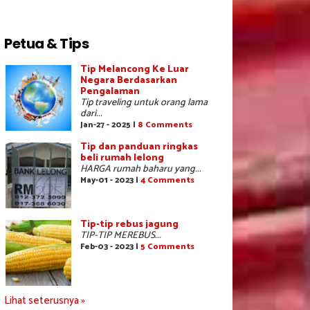
Petua & Tips
Tip Melancong Ke Luar
Negara Berdasarkan
Pengalaman
Tip traveling untuk orang lama
dari...
Jan-27 - 2025 |
8 Comments
Tip dan panduan ringkas
beli rumah lelong
HARGA rumah baharu yang...
May-01 - 2023 |
4 Comments
Tip-tip rebus jagung
TIP-TIP MEREBUS...
Feb-03 - 2023 |
5 Comments
Lihat seterusnya »