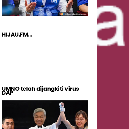
HIJAU.FM...
UMNO telah dijangkiti virus
DAP