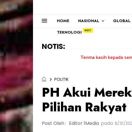
HOME
NASIONAL
GLOBAL
TEKNOLOGI
NOTIS:
Terima kasih kepada semua pengundi......
POLITIK
PH Akui Merek
Pilihan Rakyat
Post Oleh :
Editor 1Media
pada
8/31/20