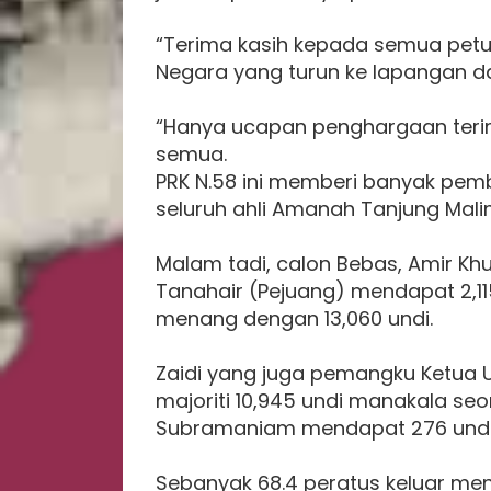
“Terima kasih kepada semua petu
Negara yang turun ke lapangan d
“Hanya ucapan penghargaan terim
semua.
PRK N.58 ini memberi banyak pemb
seluruh ahli Amanah Tanjung Mali
Malam tadi, calon Bebas, Amir Khus
Tanahair (Pejuang) mendapat 2,11
menang dengan 13,060 undi.
Zaidi yang juga pemangku Ketua
majoriti 10,945 undi manakala se
Subramaniam mendapat 276 undi
Sebanyak 68.4 peratus keluar me