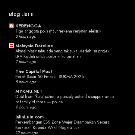
Blog List II
KERENGGA
Tiga anggota polis maut terkena renjatan elektrik
3 hours ago
Malaysia Dateline
Akmal Nasir tahu ada yang tak suka, dedah isu projek
LRA Kedah untuk perbaiki kelemahan
7 hours ago
The Capital Post
Perak Sasar 50 Emas di SUKMA 2026
8 hours ago
MYKMU.NET
Debt from ‘kutu’ scheme possibly behind disappearance
of family of three — police
9 hours ago
JalinLuin.com
Perkembangan ESS Zone Wajar Disampaikan Secara
Berkesan Kepada Wakil Negara Luar
12 hours ago