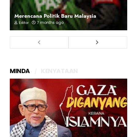
Merencana Politik Baru Malaysia
7 months ago
Editor
MINDA
KENYATAAN