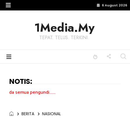
6 August 2026
1Media.My
TEPAT. TELUS. TERKINI.
NOTIS:
engundi.......
BERITA
NASIONAL