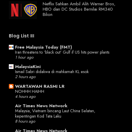
Netflix Sahkan Ambil Alih Warner Bros,
HBO dan DC Studios Bernilai RM340
Bilion
Blog List III
Free Malaysia Today (FMT)
Iran threatens to ‘black out’ Gulf if US hits power plants
1 hour ago
MalaysiaKini
Ismail Sabri didakwa di mahkamah KL esok
2 hours ago
WARTAWAN RASMI LR
NOHHH HAIHH
4 hours ago
Air Times News Network
Malaysia, Vietnam bincang Laut China Selatan,
kepentingan Kod Tata Laku
8 hours ago
Air Times News Network