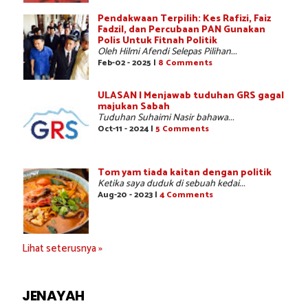
Pendakwaan Terpilih: Kes Rafizi, Faiz
Fadzil, dan Percubaan PAN Gunakan
Polis Untuk Fitnah Politik
Oleh Hilmi Afendi Selepas Pilihan...
Feb-02 - 2025 |
8 Comments
ULASAN | Menjawab tuduhan GRS gagal
majukan Sabah
Tuduhan Suhaimi Nasir bahawa...
Oct-11 - 2024 |
5 Comments
Tom yam tiada kaitan dengan politik
Ketika saya duduk di sebuah kedai...
Aug-20 - 2023 |
4 Comments
Lihat seterusnya »
JENAYAH