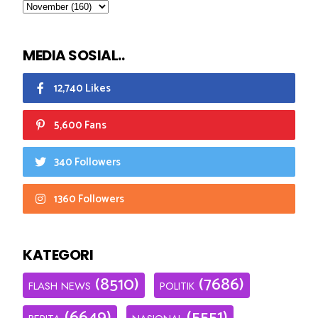
MEDIA SOSIAL..
12,740 Likes
5,600 Fans
340 Followers
1360 Followers
KATEGORI
(8510)
(7686)
FLASH NEWS
POLITIK
(6649)
(5551)