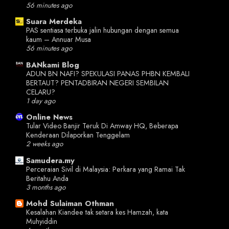
56 minutes ago
Suara Merdeka
PAS sentiasa terbuka jalin hubungan dengan semua
kaum – Annuar Musa
56 minutes ago
BANkami Blog
ADUN BN NAFI? SPEKULASI PANAS PHBN KEMBALI
BERTAUT? PENTADBIRAN NEGERI SEMBILAN
CELARU?
1 day ago
Online News
Tular Video Banjir Teruk Di Amway HQ, Beberapa
Kenderaan Dilaporkan Tenggelam
2 weeks ago
Samudera.my
Perceraian Sivil di Malaysia: Perkara yang Ramai Tak
Beritahu Anda
3 months ago
Mohd Sulaiman Othman
Kesalahan Kiandee tak setara kes Hamzah, kata
Muhyiddin