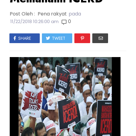
Post Oleh :
Pena rakyat
pada
0
11/22/2018 10:26:00 am
SHARE
TWEET