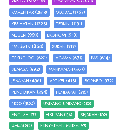
BERITA
NASIONAL
(2513)
(1767)
KOMENTAR
GLOBAL
(1225)
(1131)
KESIHATAN
TERKINI
(997)
(919)
NEGERI
EKONOMI
(864)
(717)
1MediaTV
SUKAN
(681)
(671)
(614)
TEKNOLOGI
AGAMA
PAS
(592)
(567)
SEMASA
MAHKAMAH
(436)
(415)
(372)
JENAYAH
ARTIKEL
BORNEO
(354)
(315)
PENDIDIKAN
PENDAPAT
(300)
(282)
NGO
UNDANG-UNDANG
(173)
(136)
(102)
ENGLISH
HIBURAN
SEJARAH
(98)
(97)
UMUM
KENYATAAN MEDIA