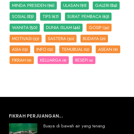
(96)
(91)
(84)
MINDA PRESIDEN
ULASAN
GALERI
(83)
(67)
(63)
SOSIAL
TIPS
SURAT PEMBACA
(50)
(46)
WANITA
DUNIA ISLAM
GOSIP
(34)
MOTIVASI
SASTERA
BUDAYA
(33)
(30)
(21)
ASIA
INFO
TEMUBUAL
ASEAN
(13)
(12)
(12)
(9)
FIKRAH
KELUARGA
RESEPI
(9)
(8)
(6)
FIKRAH PERJUANGAN...
Buaya di bawah air yang tenang